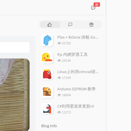
新
P
L
R
o
a
a
p
t
n
Plex + Rclone 掛載 Google drive 搭建多媒體伺服器
u
e
d
浏
51750
l
s
o
览
a
次
t
m
frp 內網穿透工具
数:
r
c
a
浏
24136
a
o
r
览
次
r
m
t
Linux上利用vlmcsd搭建KMS伺服器
数:
t
m
i
浏
17109
i
览
e
c
次
c
n
l
Arduino EEPROM 教學
数:
l
t
e
浏
16694
览
e
s
s
次
s
C#利用委派來更新UI
数:
浏
11273
览
次
Blog Info
数: