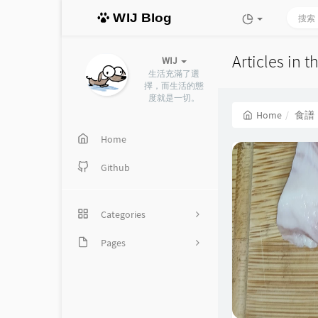
WIJ Blog
Articles in 
WIJ
生活充滿了選
擇，而生活的態
度就是一切。
Home
食譜
Home
Github
Categories
Pages
18
分類歸檔
13
程式設計
時光機