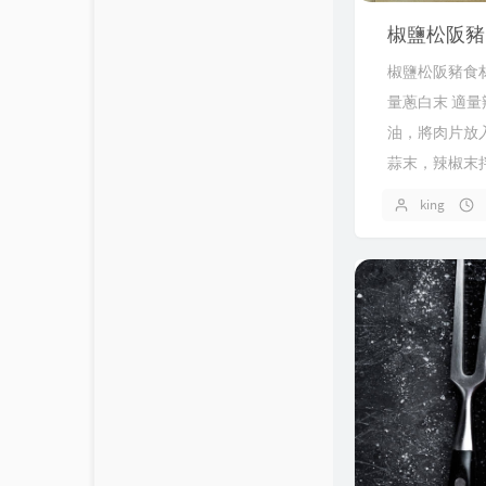
關於我
9
椒鹽松阪豬
留言板
7
椒鹽松阪豬食材
量蔥白末 適量
1
油，將肉片放
個人作品
蒜末，辣椒末
開箱文
king
生活日誌