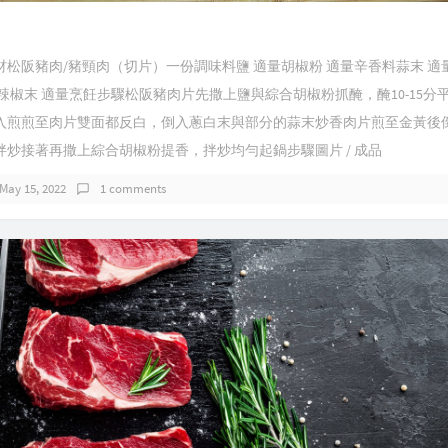
松阪豬肉/豬頸肉（切片）一份調味料鹽 適量胡椒粉 適量辛香料蒜末 適
辣椒末 適量烹飪步驟松阪豬肉片先撒上鹽與綜合胡椒粉抓醃，醃10-15分
入煎煎至肉片雙面都反白，倒入蔥白末與部分的蒜末炒香肉片煎至金黃後
拌炒接著再撒上綜合胡椒粉提香，拌炒均勻起鍋步驟圖片 / 成品
May 15, 2022
1 comments