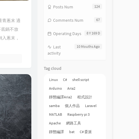
Posts Num
124
Comments Num
67
量青蔥末 適
平底鍋不放
Operating Days
8 Y 169 D
倒入蔥末，
Last
10 Mouths Ago
activity
Tag cloud
Linux
C#
shell script
Arduino
Aria2
靜態編譯Aria2
程式設計
samba
個人作品
Laravel
MATLAB
Raspberry pi 3
Apache
網路工具
靜態編譯
bat
C# 委派