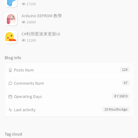
数:
t
m
i
浏
17100
i
e
c
览
次
c
n
l
Arduino EEPROM 教學
数:
l
t
e
浏
16690
览
e
s
s
次
s
C#利用委派來更新UI
数:
浏
11268
览
次
数:
Blog Info
Posts Num
124
Comments Num
67
Operating Days
8 Y 168 D
Last activity
10 Mouths Ago
Tag cloud