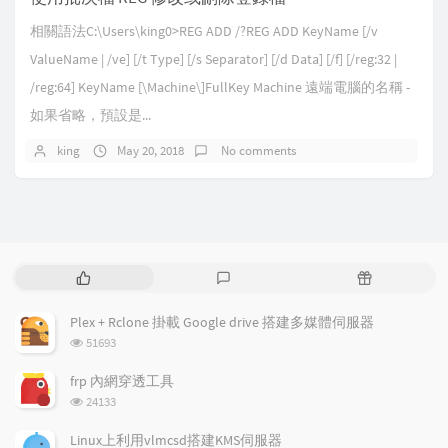
相關語法C:\Users\king0>REG ADD /?REG ADD KeyName [/v
ValueName | /ve] [/t Type] [/s Separator] [/d Data] [/f] [/reg:32 |
/reg:64] KeyName [
\
Machine\]FullKey Machine 遠端電腦的名稱 -
如果省略，預設是...
king
May 20, 2018
No comments
P
L
R
o
a
a
p
t
n
Plex + Rclone 掛載 Google drive 搭建多媒體伺服器
u
e
d
浏
51693
l
s
o
览
a
t
m
次
frp 內網穿透工具
数:
r
c
a
浏
24133
a
o
r
览
次
r
m
t
Linux上利用vlmcsd搭建KMS伺服器