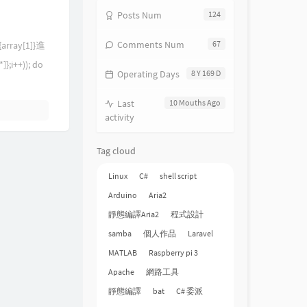
Posts Num
124
Comments Num
67
rray[1]}進
++)); do
Operating Days
8 Y 169 D
Last
10 Mouths Ago
activity
Tag cloud
Linux
C#
shell script
Arduino
Aria2
靜態編譯Aria2
程式設計
samba
個人作品
Laravel
MATLAB
Raspberry pi 3
Apache
網路工具
靜態編譯
bat
C# 委派