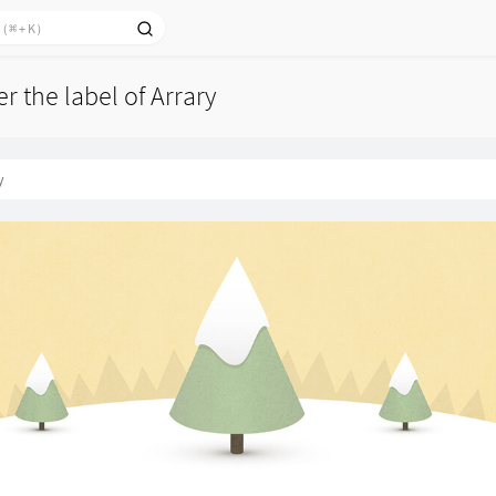
r the label of Arrary
y