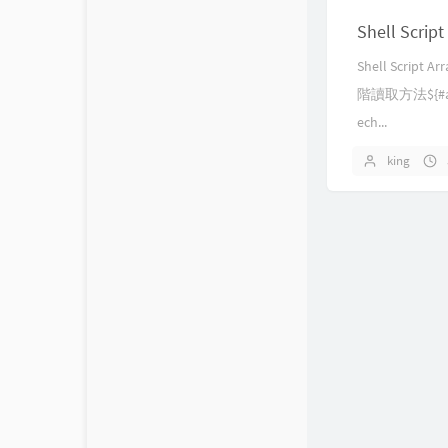
關於我
9
Shell Scrip
留言板
7
Shell Script
階讀取方法${#arr
1
ech...
個人作品
king
開箱文
生活日誌