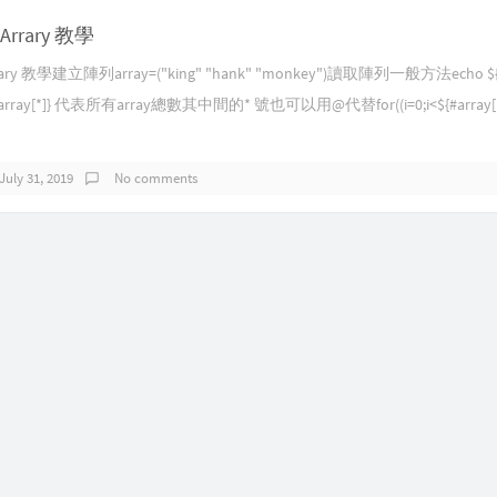
t Arrary 教學
 Arrary 教學建立陣列array=("king" "hank" "monkey")讀取陣列一般方法echo ${a
ay[*]} 代表所有array總數其中間的* 號也可以用@代替for((i=0;i<${#array[*]};i
July 31, 2019
No comments