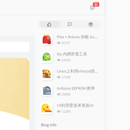
新
P
L
R
o
a
a
p
t
n
Plex + Rclone 掛載 Google drive 搭建多媒體伺服器
u
e
d
浏
51717
l
s
o
览
a
次
t
m
frp 內網穿透工具
数:
r
c
a
浏
24133
a
o
r
览
次
r
m
t
Linux上利用vlmcsd搭建KMS伺服器
数:
t
m
i
浏
17106
i
览
e
c
次
c
n
l
Arduino EEPROM 教學
数:
l
t
e
浏
16690
览
e
s
s
次
s
C#利用委派來更新UI
数:
浏
11268
览
次
Blog Info
数: