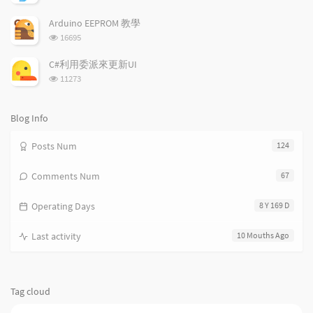
i
e
c
览
次
c
n
l
Arduino EEPROM 教學
数:
l
t
e
浏
16695
览
e
s
s
次
s
C#利用委派來更新UI
数:
浏
11273
览
次
数:
Blog Info
Posts Num
124
Comments Num
67
Operating Days
8 Y 169 D
Last activity
10 Mouths Ago
Tag cloud