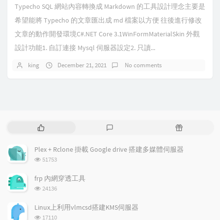
Typecho SQL 網站內容轉換成 Markdown 的工具設計理念主要是
希望能將 Typecho 的文章匯出成 md 檔案以方便 往後進行修改
文章的動作開發環境C#.NET Core 3.1WinFormMaterialSkin 外觀
設計功能1. 自訂連接 Mysql 伺服器設定2. 只讀...
king
December 21, 2021
No comments
P
L
R
o
a
a
p
t
n
Plex + Rclone 掛載 Google drive 搭建多媒體伺服器
u
e
d
浏
51753
l
s
o
览
a
t
m
次
frp 內網穿透工具
数:
r
c
a
浏
24136
a
o
r
览
次
r
m
t
Linux上利用vlmcsd搭建KMS伺服器
数:
t
m
i
浏
17110