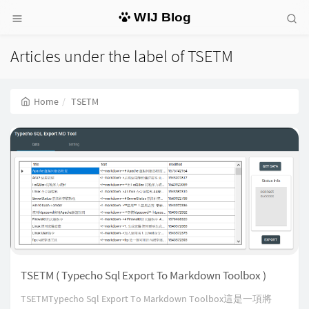
WIJ Blog
Articles under the label of TSETM
Home
TSETM
TSETM ( Typecho Sql Export To Markdown Toolbox )
TSETMTypecho Sql Export To Markdown Toolbox這是一項將