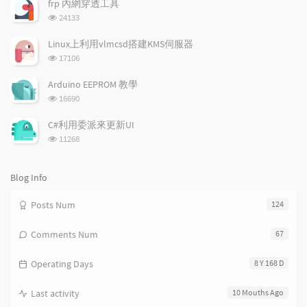
frp 內網穿透工具
数:
r
c
a
浏
24133
a
o
r
览
次
r
m
t
Linux上利用vlmcsd搭建KMS伺服器
数:
t
m
i
浏
17106
i
e
c
览
次
c
n
l
Arduino EEPROM 教學
数:
l
t
e
浏
16690
览
e
s
s
次
s
C#利用委派來更新UI
数:
浏
11268
览
次
数:
Blog Info
Posts Num
124
Comments Num
67
Operating Days
8 Y 168 D
Last activity
10 Mouths Ago