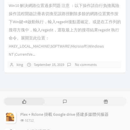
Win10 解決網路位置過多問題 注意 ：以下操作請自行負擔風險
操作流程開啟註冊表切換至該路徑刪除多餘的網路位置實作按
下Win鍵+R啟動執行，輸入regedit後點選確定。或是在工作列的
搜尋方塊中，輸入regedit，選取最上方的搜尋結果regedit 執行
命令。展開至此位置：
HKEY_LOCAL_MACHINE\SOFTWARE\Microsoft\Windows
NT\CurrentVe...
king
September 15, 2019
No comments
P
L
R
o
a
a
p
t
n
Plex + Rclone 掛載 Google drive 搭建多媒體伺服器
u
e
d
浏
51712
l
s
o
览
a
t
m
次