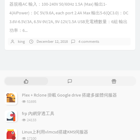
器規格AC 輸入：100-240V 50/60Hz 1.5A (Max) 輸出1-
4(AiPower)：DC 5V/9.6A, each port 2.4A Max 輸出5-6(QC3.0)：DC
3.6V-6.5V/3A, 6.5V-9V/2A, 9V-12V/1.5A USB充電槽數量：6組 輸出
功率：6...
king
December 12, 2018
4 comments
P
L
R
o
a
a
p
t
n
Plex + Rclone 掛載 Google drive 搭建多媒體伺服器
u
e
d
浏
51695
l
s
o
览
a
t
m
次
frp 內網穿透工具
数:
r
c
a
浏
24133
a
o
r
览
次
r
m
t
Linux上利用vlmcsd搭建KMS伺服器
数:
t
m
i
浏
17100