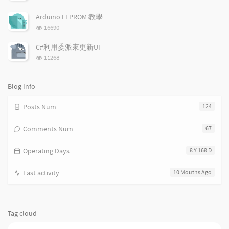
i
e
c
览
次
c
n
l
Arduino EEPROM 教學
数:
l
t
e
浏
16690
览
e
s
s
次
s
C#利用委派來更新UI
数:
浏
11268
览
次
数:
Blog Info
Posts Num
124
Comments Num
67
Operating Days
8 Y 168 D
Last activity
10 Mouths Ago
Tag cloud