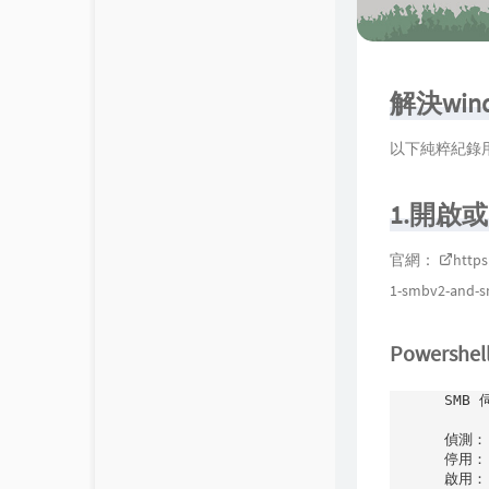
關於我
9
留言板
7
解決wind
1
個人作品
以下純粹紀錄
開箱文
1.開啟或關
生活日誌
官網：
https
1-smbv2-and-s
Powershe
SMB 
偵測： 
停用：  
啟用：  