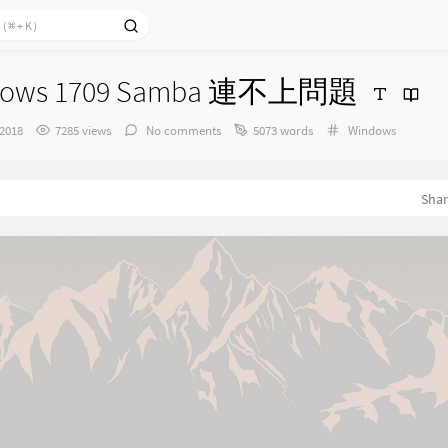
ows 1709 Samba 連不上問題
Categories：
 2018
7285 views
No comments
5073 words
Windows
Sha