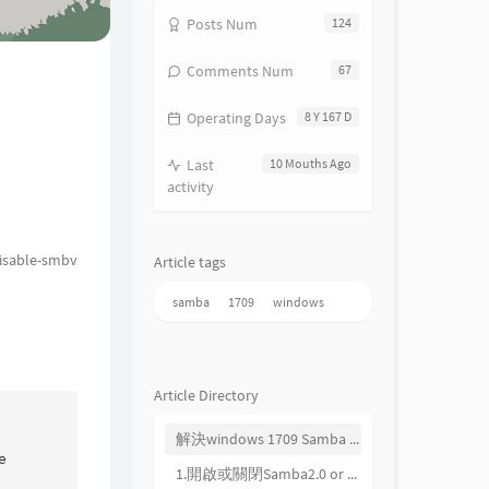
Posts Num
124
Comments Num
67
Operating Days
8 Y 167 D
Last
10 Mouths Ago
activity
disable-smbv
Article tags
samba
1709
windows
Article Directory
解決windows 1709 Samba 連不上問題


1.開啟或關閉Samba2.0 or Samba1.0