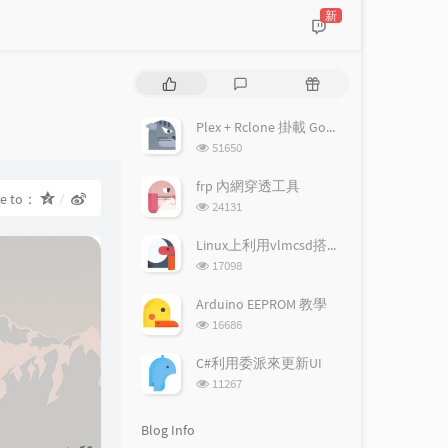
新
P
L
R
o
a
a
p
t
n
Plex + Rclone 掛載 Google drive 搭建多媒體伺服器
u
e
d
浏
51650
l
s
o
览
a
次
t
m
frp 內網穿透工具
re to：
数:
r
c
a
浏
24131
a
o
r
览
次
r
m
t
Linux上利用vlmcsd搭建KMS伺服器
数:
t
m
i
浏
17098
i
览
e
c
次
c
n
l
Arduino EEPROM 教學
数:
l
t
e
浏
16686
览
e
s
s
次
s
C#利用委派來更新UI
数:
浏
11267
览
次
Blog Info
数: