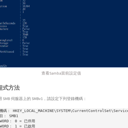
查看Samba當前設定值
程式方法
 SMB 伺服器上的 SMBv1，請設定下列登錄機碼：
碼： HKEY_LOCAL_MACHINE\SYSTEM\CurrentControlSet\Services
： SMB1

DWORD： 0 = 已停用

DWORD： 1 = 已啟用
