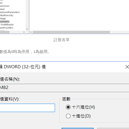
註冊表單
數值為0時為停用，1為啟用。