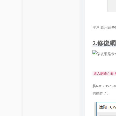
注意 套用這
2.修復網路
進入網路介面卡>T
將NetBIO
的動作了。