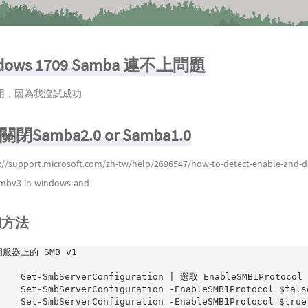
ows 1709 Samba 連不上問題
用，因為我沒試成功
閉Samba2.0 or Samba1.0
://support.microsoft.com/zh-tw/help/2696547/how-to-detect-enable-and-
mbv3-in-windows-and
ll方法
伺服器上的 SMB v1

   Get-SmbServerConfiguration | 選取 EnableSMB1Protocol

  Set-SmbServerConfiguration -EnableSMB1Protocol $false
  Set-SmbServerConfiguration -EnableSMB1Protocol $true
