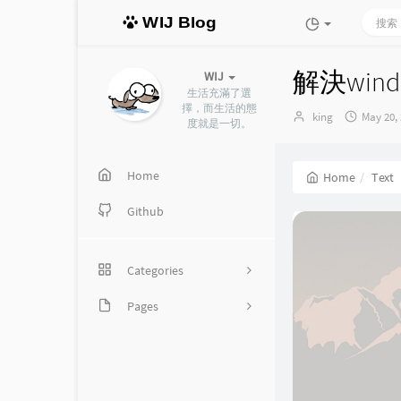
WIJ Blog
解決wind
WIJ
生活充滿了選
擇，而生活的態
Author：
发
king
May 20,
度就是一切。
布
时
间：
Home
Home
Text
Github
Categories
Pages
18
分類歸檔
13
程式設計
時光機