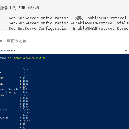
伺服器上的 SMB v2/v3

   Get-SmbServerConfiguration | 選取 EnableSMB2Protocol

  Set-SmbServerConfiguration -EnableSMB2Protocol $false
mba當前設定值