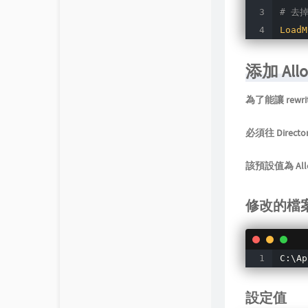
# 去
LoadM
添加 Allo
為了能讓 rewr
必須往 Director
該預設值為 Allow
修改的檔
C:\Ap
設定值