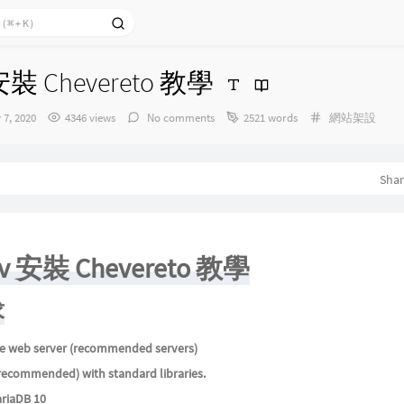
 安裝 Chevereto 教學
Categories：
 7, 2020
4346 views
No comments
2521 words
網站架設
Sha
rv 安裝 Chevereto 教學
求
e web server (recommended servers)
 recommended) with standard libraries.
ariaDB 10