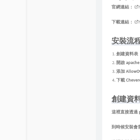
關於我
9
官網連結：
留言板
7
下載連結：
1
安裝流
個人作品
創建資料表
開箱文
開啟 apache 
生活日誌
添加 AllowOv
下載 Cheve
創建資
這裡直接透過 p
到時候安裝會