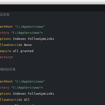
始設定值
entRoot
"C:/AppServ/www"
ctory
 "C
:
/AppServ/www"
>
ptions
 Indexes FollowSymLinks

llowOverride
 None

equire
ectory
>
改後的設定值
entRoot
"C:/AppServ/www"
ctory
 "C
:
/AppServ/www"
>
ptions
 Indexes FollowSymLinks

llowOverride
 All
