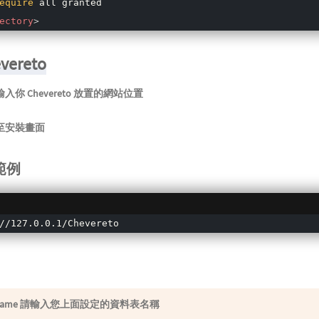
equire
ectory
>
ereto
你 Chevereto 放置的網站位置
至安裝畫面
範例
//127.0.0.1/Chevereto
se name 請輸入您上面設定的資料表名稱