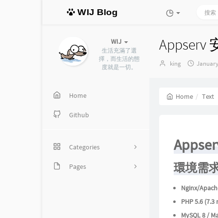
WIJ Blog
Appserv
WIJ
生活充滿了選
擇，而生活的態
Author：
发
king
January
度就是一切。
布
时
间：
Home
Home
Text
Github
Appse
Categories
環境需
Pages
18
分類歸檔
13
Nginx/Apach
PHP 5.6 (7.3
程式設計
時光機
MySQL 8 / M