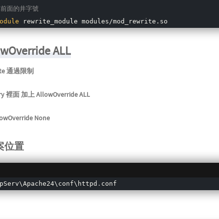
掉前面的井字號
odule
 rewrite_module modules/mod_rewrite.so
wOverride ALL
ite 通過限制
y 裡面 加上 AllowOverride ALL
Override None
案位置
pServ\Apache24\conf\httpd
.
conf