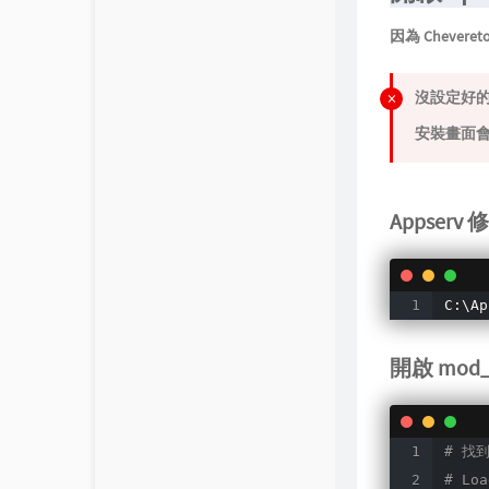
因為 Cheveret
沒設定好
安裝畫面會
Appserv
C:\Ap
開啟 mod_r
# 找
# Loa