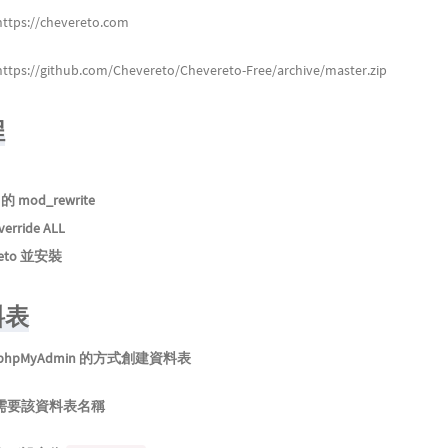
https://chevereto.com
https://github.com/Chevereto/Chevereto-Free/archive/master.zip
程
的 mod_rewrite
erride ALL
reto 並安裝
料表
hpMyAdmin 的方式創建資料表
需要該資料表名稱