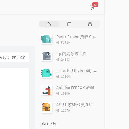
新
P
L
R
o
a
a
p
t
n
Plex + Rclone 掛載 Google drive 搭建多媒體伺服器
u
e
d
浏
51720
l
s
o
览
a
次
t
m
frp 內網穿透工具
re to：
数:
r
c
a
浏
24133
a
o
r
览
次
r
m
t
Linux上利用vlmcsd搭建KMS伺服器
数:
t
m
i
浏
17106
i
览
e
c
次
c
n
l
Arduino EEPROM 教學
数:
l
t
e
浏
16690
览
e
s
s
次
s
C#利用委派來更新UI
数:
浏
11270
览
次
Blog Info
数: