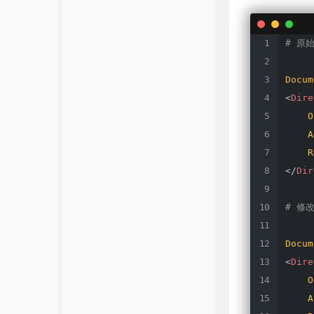
# 原
Docum
<
Dire
O
A
R
</
Dir
# 修
Docum
<
Dire
O
A