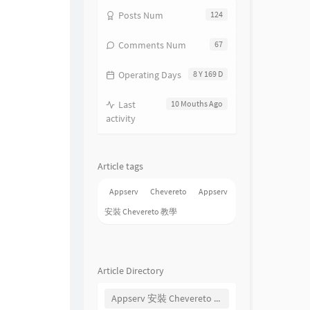
Posts Num
124
Comments Num
67
Operating Days
8 Y 169 D
Last
10 Mouths Ago
activity
Article tags
Appserv
Chevereto
Appserv
安裝 Chevereto 教學
Article Directory
Appserv 安裝 Chevereto 教學